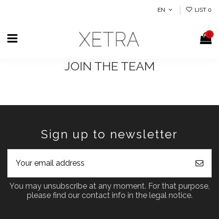
EN
LIST
0
0
JOIN THE TEAM
Sign up to newsletter
You may unsubscribe at any moment. For that purpose,
please find our contact info in the legal notice.