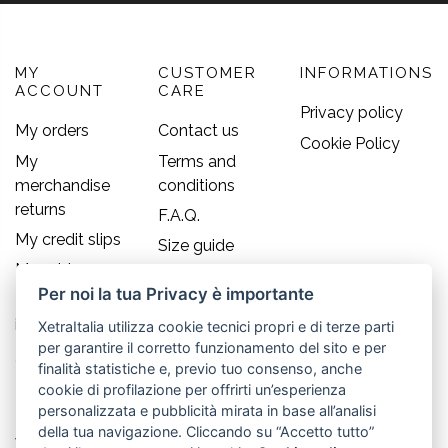
MY
CUSTOMER
INFORMATIONS
ACCOUNT
CARE
Privacy policy
My orders
Contact us
Cookie Policy
My
Terms and
merchandise
conditions
returns
F.A.Q.
My credit slips
Size guide
My addresses
Per noi la tua Privacy è importante
My personal
info
XetraItalia utilizza cookie tecnici propri e di terze parti
per garantire il corretto funzionamento del sito e per
Contact us
finalità statistiche e, previo tuo consenso, anche
cookie di profilazione per offrirti un’esperienza
Old England S.r.l.
personalizzata e pubblicità mirata in base all’analisi
della tua navigazione. Cliccando su “Accetto tutto”
Via Guglielmo Marconi, 21