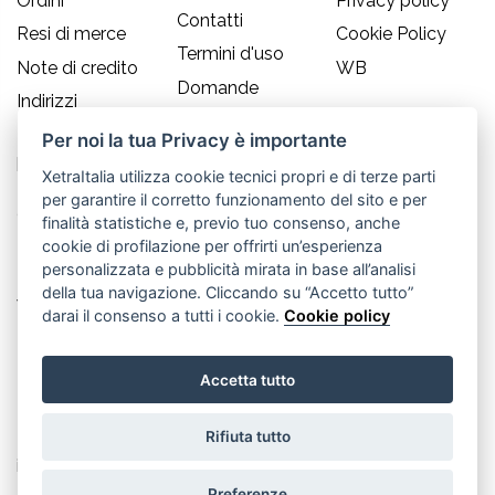
Ordini
Privacy policy
Contatti
Resi di merce
Cookie Policy
Termini d'uso
Note di credito
WB
Domande
Indirizzi
frequenti
Informazioni
Per noi la tua Privacy è importante
Guida alle
personali
taglie
XetraItalia utilizza cookie tecnici propri e di terze parti
per garantire il corretto funzionamento del sito e per
CONTATTI
finalità statistiche e, previo tuo consenso, anche
cookie di profilazione per offrirti un’esperienza
Old England S.r.l.
personalizzata e pubblicità mirata in base all’analisi
della tua navigazione. Cliccando su “Accetto tutto”
Via Guglielmo Marconi, 21
darai il consenso a tutti i cookie.
Cookie policy
30035 Mirano (Ve) - IT
Accetta tutto
P.IVA 02617080276
Rifiuta tutto
Tel. +39.041.5701490
info@oldenglandsrl.com
Preferenze