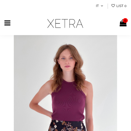
IT
LIST
0
0