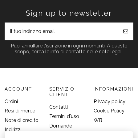
Sign up to newsletter
Puoi annullare l'iscrizione in ogni momenti. A questo
scopo, cerca le info di contatto nelle note legali.
ACCOUNT
SERVIZIO
INFORMAZIONI
CLIENTI
Ordini
Privacy policy
Contatti
Resi di merce
Cookie Policy
Termini d'uso
Note di credito
WB
Domande
Indirizzi
frequenti