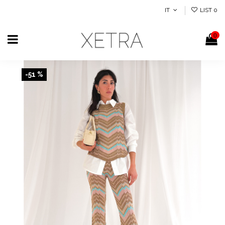
IT
LIST
0
0
-51 %