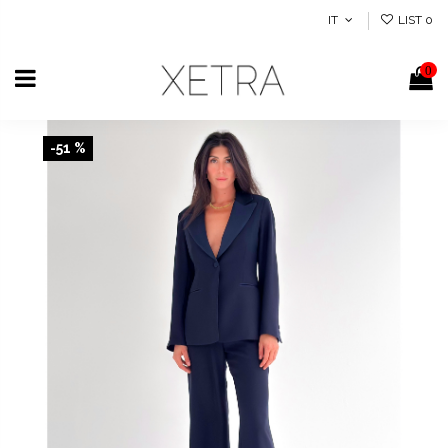
IT
LIST
0
0
-51 %