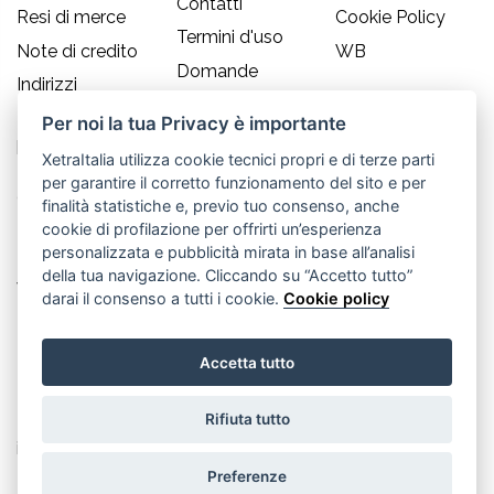
Contatti
Resi di merce
Cookie Policy
Termini d'uso
Note di credito
WB
Domande
Indirizzi
frequenti
Informazioni
Per noi la tua Privacy è importante
Guida alle
personali
taglie
XetraItalia utilizza cookie tecnici propri e di terze parti
per garantire il corretto funzionamento del sito e per
CONTATTI
finalità statistiche e, previo tuo consenso, anche
cookie di profilazione per offrirti un’esperienza
Old England S.r.l.
personalizzata e pubblicità mirata in base all’analisi
della tua navigazione. Cliccando su “Accetto tutto”
Via Guglielmo Marconi, 21
darai il consenso a tutti i cookie.
Cookie policy
30035 Mirano (Ve) - IT
Accetta tutto
P.IVA 02617080276
Rifiuta tutto
Tel. +39.041.5701490
info@oldenglandsrl.com
Preferenze