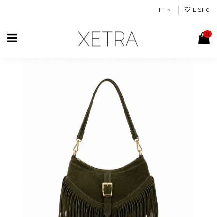
IT
LIST
0
0