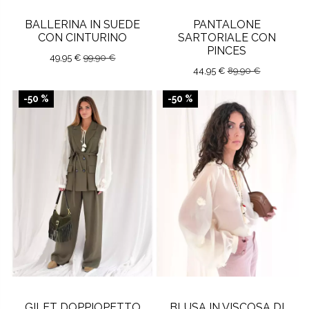
BALLERINA IN SUEDE
PANTALONE
CON CINTURINO
SARTORIALE CON
PINCES
49,95 €
99,90 €
44,95 €
89,90 €
-50 %
-50 %
GILET DOPPIOPETTO
BLUSA IN VISCOSA DI