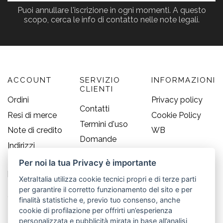
Puoi annullare l'iscrizione in ogni momenti. A questo
scopo, cerca le info di contatto nelle note legali.
ACCOUNT
SERVIZIO
INFORMAZIONI
CLIENTI
Ordini
Privacy policy
Contatti
Resi di merce
Cookie Policy
Termini d'uso
Note di credito
WB
Domande
Indirizzi
frequenti
Informazioni
Per noi la tua Privacy è importante
Guida alle
personali
taglie
XetraItalia utilizza cookie tecnici propri e di terze parti
per garantire il corretto funzionamento del sito e per
CONTATTI
finalità statistiche e, previo tuo consenso, anche
cookie di profilazione per offrirti un’esperienza
Old England S.r.l.
personalizzata e pubblicità mirata in base all’analisi