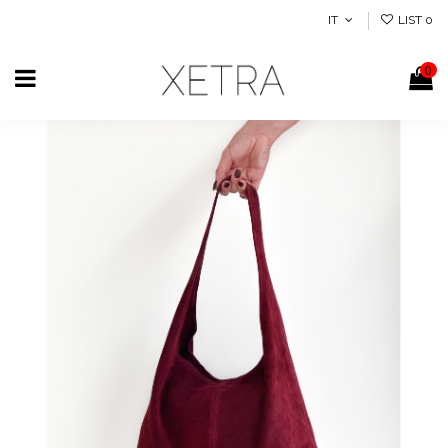
IT
LIST
0
0