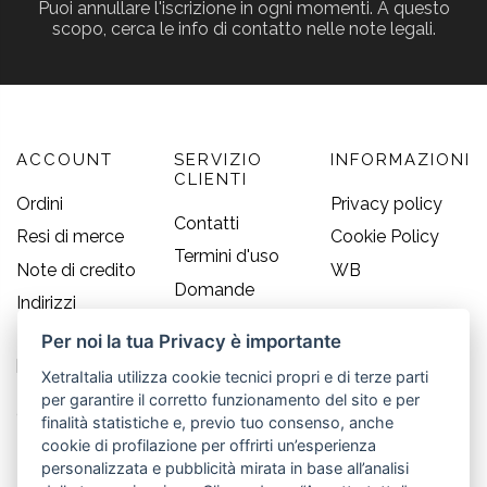
Puoi annullare l'iscrizione in ogni momenti. A questo
scopo, cerca le info di contatto nelle note legali.
ACCOUNT
SERVIZIO
INFORMAZIONI
CLIENTI
Ordini
Privacy policy
Contatti
Resi di merce
Cookie Policy
Termini d'uso
Note di credito
WB
Domande
Indirizzi
frequenti
Informazioni
Per noi la tua Privacy è importante
Guida alle
personali
taglie
XetraItalia utilizza cookie tecnici propri e di terze parti
per garantire il corretto funzionamento del sito e per
CONTATTI
finalità statistiche e, previo tuo consenso, anche
cookie di profilazione per offrirti un’esperienza
Old England S.r.l.
personalizzata e pubblicità mirata in base all’analisi