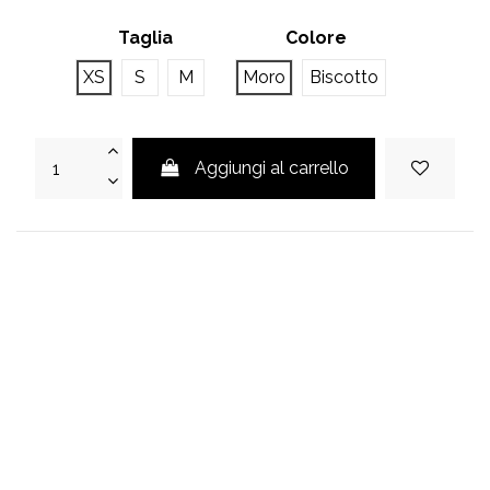
Taglia
Colore
XS
S
M
Moro
Biscotto
Aggiungi al carrello