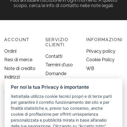
Puoi annullare l'iscrizione in ogni momenti. A questo
scopo, cerca le info di contatto nelle note legali.
ACCOUNT
SERVIZIO
INFORMAZIONI
CLIENTI
Ordini
Privacy policy
Contatti
Resi di merce
Cookie Policy
Termini d'uso
Note di credito
WB
Domande
Indirizzi
frequenti
Informazioni
Per noi la tua Privacy è importante
Guida alle
personali
taglie
XetraItalia utilizza cookie tecnici propri e di terze parti
per garantire il corretto funzionamento del sito e per
CONTATTI
finalità statistiche e, previo tuo consenso, anche
cookie di profilazione per offrirti un’esperienza
Old England S.r.l.
personalizzata e pubblicità mirata in base all’analisi
della tua navigazione. Cliccando su “Accetto tutto”