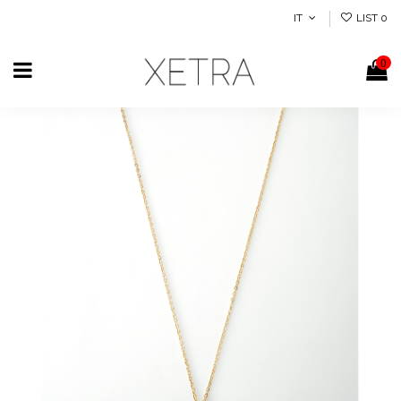
IT
LIST
0
0