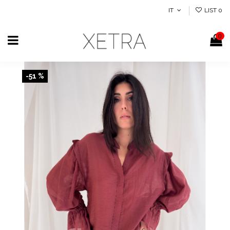
IT
LIST
0
0
-51 %