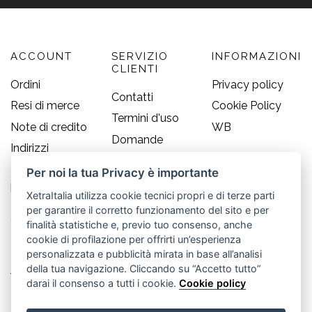
ACCOUNT
SERVIZIO
INFORMAZIONI
CLIENTI
Ordini
Privacy policy
Contatti
Resi di merce
Cookie Policy
Termini d'uso
Note di credito
WB
Domande
Indirizzi
frequenti
Informazioni
Per noi la tua Privacy è importante
Guida alle
personali
taglie
XetraItalia utilizza cookie tecnici propri e di terze parti
per garantire il corretto funzionamento del sito e per
CONTATTI
finalità statistiche e, previo tuo consenso, anche
cookie di profilazione per offrirti un’esperienza
Old England S.r.l.
personalizzata e pubblicità mirata in base all’analisi
della tua navigazione. Cliccando su “Accetto tutto”
Via Guglielmo Marconi, 21
darai il consenso a tutti i cookie.
Cookie policy
30035 Mirano (Ve) - IT