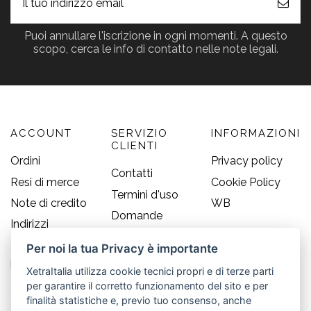
Puoi annullare l'iscrizione in ogni momenti. A questo
scopo, cerca le info di contatto nelle note legali.
ACCOUNT
SERVIZIO
INFORMAZIONI
CLIENTI
Ordini
Privacy policy
Contatti
Resi di merce
Cookie Policy
Termini d'uso
Note di credito
WB
Domande
Indirizzi
frequenti
Informazioni
Per noi la tua Privacy è importante
Guida alle
personali
taglie
XetraItalia utilizza cookie tecnici propri e di terze parti
per garantire il corretto funzionamento del sito e per
CONTATTI
finalità statistiche e, previo tuo consenso, anche