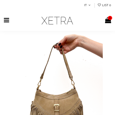
IT
LIST
0
0