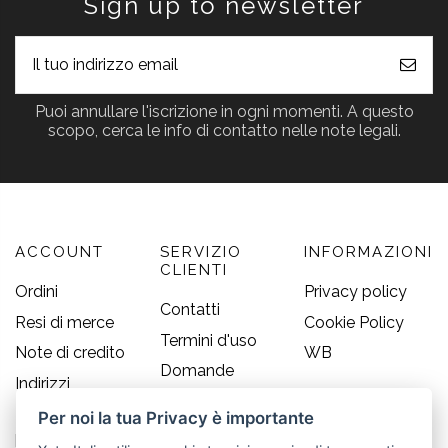
Sign up to newsletter
Puoi annullare l'iscrizione in ogni momenti. A questo
scopo, cerca le info di contatto nelle note legali.
ACCOUNT
SERVIZIO
INFORMAZIONI
CLIENTI
Ordini
Privacy policy
Contatti
Resi di merce
Cookie Policy
Termini d'uso
Note di credito
WB
Domande
Indirizzi
frequenti
Informazioni
Per noi la tua Privacy è importante
Guida alle
personali