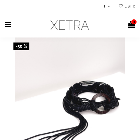
IT
LIST
0
0
-50 %