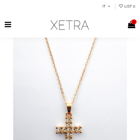
IT
LIST
0
0