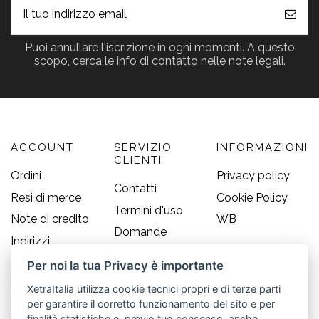
Puoi annullare l'iscrizione in ogni momenti. A questo
scopo, cerca le info di contatto nelle note legali.
ACCOUNT
SERVIZIO
INFORMAZIONI
CLIENTI
Ordini
Privacy policy
Contatti
Resi di merce
Cookie Policy
Termini d'uso
Note di credito
WB
Domande
Indirizzi
frequenti
Informazioni
Per noi la tua Privacy è importante
Guida alle
personali
taglie
XetraItalia utilizza cookie tecnici propri e di terze parti
per garantire il corretto funzionamento del sito e per
CONTATTI
finalità statistiche e, previo tuo consenso, anche