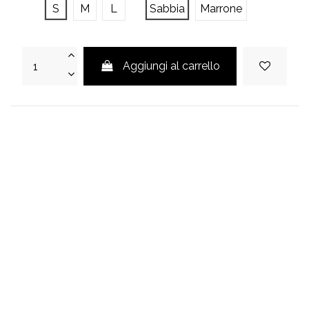
S
M
L
Sabbia
Marrone
Aggiungi al carrello