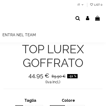
IT
LIST
0
ENTRA NEL TEAM
TOP LUREX
GOFFRATO
44,95 €
89,90 €
-51 %
(iva incl.)
Taglia
Colore