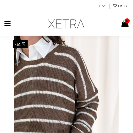
IT
LIST
0
0
-51 %