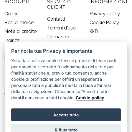
ACCOUNT
SERVIZIO
INFORMAZIONI
CLIENTI
Ordini
Privacy policy
Contatti
Resi di merce
Cookie Policy
Termini d'uso
Note di credito
WB
Domande
Indirizzi
frequenti
Informazioni
Per noi la tua Privacy è importante
Guida alle
personali
taglie
XetraItalia utilizza cookie tecnici propri e di terze parti
per garantire il corretto funzionamento del sito e per
CONTATTI
finalità statistiche e, previo tuo consenso, anche
cookie di profilazione per offrirti un’esperienza
Old England S.r.l.
personalizzata e pubblicità mirata in base all’analisi
della tua navigazione. Cliccando su “Accetto tutto”
Via Guglielmo Marconi, 21
darai il consenso a tutti i cookie.
Cookie policy
30035 Mirano (Ve) - IT
Accetta tutto
P.IVA 02617080276
Rifiuta tutto
Tel. +39.041.5701490