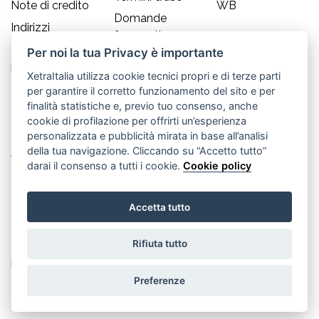
Note di credito
WB
Domande
Indirizzi
frequenti
Informazioni
Per noi la tua Privacy è importante
Guida alle
personali
taglie
XetraItalia utilizza cookie tecnici propri e di terze parti
per garantire il corretto funzionamento del sito e per
CONTATTI
finalità statistiche e, previo tuo consenso, anche
cookie di profilazione per offrirti un’esperienza
Old England S.r.l.
personalizzata e pubblicità mirata in base all’analisi
della tua navigazione. Cliccando su “Accetto tutto”
Via Guglielmo Marconi, 21
darai il consenso a tutti i cookie.
Cookie policy
30035 Mirano (Ve) - IT
Accetta tutto
P.IVA 02617080276
Rifiuta tutto
Tel. +39.041.5701490
info@oldenglandsrl.com
Preferenze