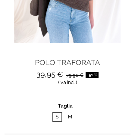
POLO TRAFORATA
39,95 €
79,90 €
-51 %
(iva incl.)
Taglia
S
M