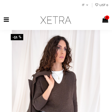
IT
LIST
0
0
-51 %