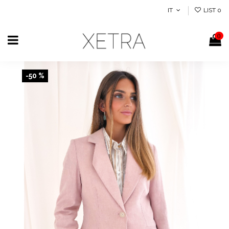
IT
LIST
0
0
-50 %