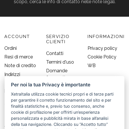
scopo, cerca le info di contatto nelle note legali.
ACCOUNT
SERVIZIO
INFORMAZIONI
CLIENTI
Ordini
Privacy policy
Contatti
Resi di merce
Cookie Policy
Termini d'uso
Note di credito
WB
Domande
Indirizzi
frequenti
Informazioni
Per noi la tua Privacy è importante
Guida alle
personali
taglie
XetraItalia utilizza cookie tecnici propri e di terze parti
per garantire il corretto funzionamento del sito e per
CONTATTI
finalità statistiche e, previo tuo consenso, anche
cookie di profilazione per offrirti un’esperienza
Old England S.r.l.
personalizzata e pubblicità mirata in base all’analisi
della tua navigazione. Cliccando su “Accetto tutto”
Via Guglielmo Marconi, 21