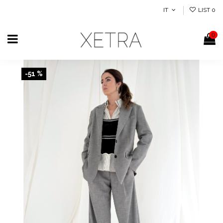
IT
LIST
0
0
-51 %