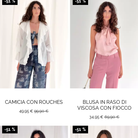
-51 %
-51 %
CAMICIA CON ROUCHES
BLUSA IN RASO DI
VISCOSA CON FIOCCO
49,95 €
99,90 €
34,95 €
69,90 €
-51 %
-51 %