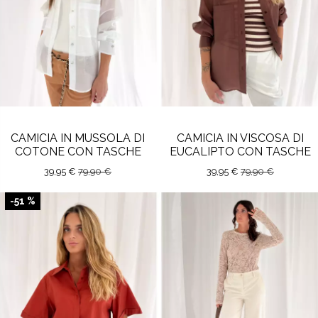
CAMICIA IN MUSSOLA DI
CAMICIA IN VISCOSA DI
COTONE CON TASCHE
EUCALIPTO CON TASCHE
39,95 €
79,90 €
39,95 €
79,90 €
-51 %