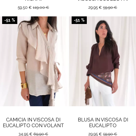
59,50 €
119,00 €
29,95 €
59,90 €
-51 %
-51 %
CAMICIA IN VISCOSA DI
BLUSA IN VISCOSA DI
EUCALIPTO CON VOLANT
EUCALIPTO
34,95 €
69,90 €
29,95 €
59,90 €