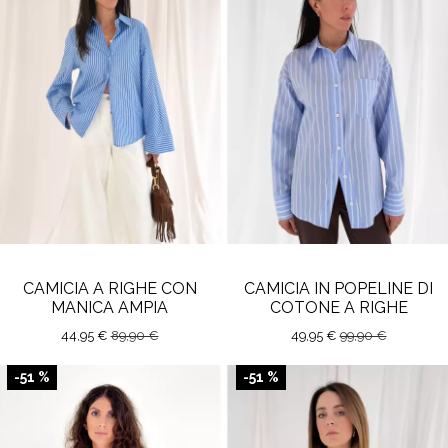
CAMICIA A RIGHE CON
CAMICIA IN POPELINE DI
MANICA AMPIA
COTONE A RIGHE
44,95 €
89,90 €
49,95 €
99,90 €
-51 %
-51 %