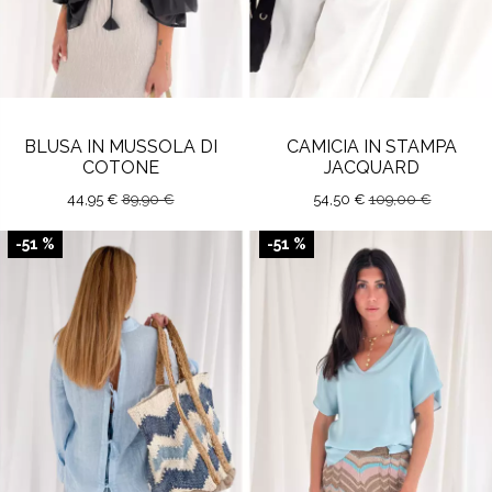
BLUSA IN MUSSOLA DI
CAMICIA IN STAMPA
COTONE
JACQUARD
44,95 €
89,90 €
54,50 €
109,00 €
-51 %
-51 %