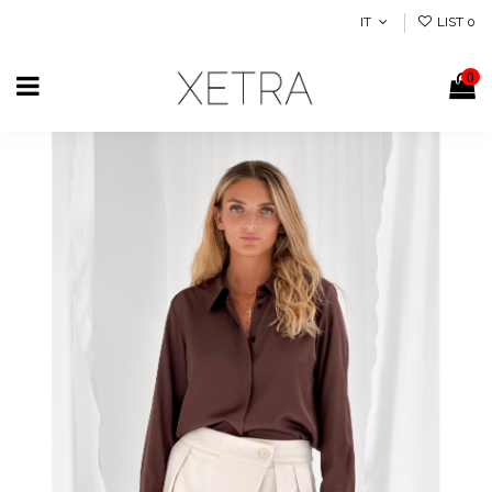
IT
LIST
0
0