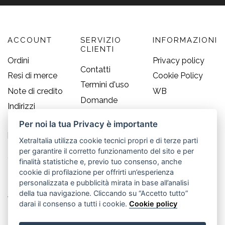
ACCOUNT
SERVIZIO
INFORMAZIONI
CLIENTI
Ordini
Privacy policy
Contatti
Resi di merce
Cookie Policy
Termini d'uso
Note di credito
WB
Domande
Indirizzi
frequenti
Informazioni
Per noi la tua Privacy è importante
Guida alle
personali
taglie
XetraItalia utilizza cookie tecnici propri e di terze parti
per garantire il corretto funzionamento del sito e per
CONTATTI
finalità statistiche e, previo tuo consenso, anche
cookie di profilazione per offrirti un’esperienza
Old England S.r.l.
personalizzata e pubblicità mirata in base all’analisi
della tua navigazione. Cliccando su “Accetto tutto”
Via Guglielmo Marconi, 21
darai il consenso a tutti i cookie.
Cookie policy
30035 Mirano (Ve) - IT