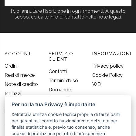
Puoi annullare l'iscrizione in ogni momenti. A questo
scopo, cerca le info di contatto nelle note legali.
ACCOUNT
SERVIZIO
INFORMAZIONI
CLIENTI
Ordini
Privacy policy
Contatti
Resi di merce
Cookie Policy
Termini d'uso
Note di credito
WB
Domande
Indirizzi
frequenti
Informazioni
Per noi la tua Privacy è importante
Guida alle
personali
taglie
XetraItalia utilizza cookie tecnici propri e di terze parti
per garantire il corretto funzionamento del sito e per
CONTATTI
finalità statistiche e, previo tuo consenso, anche
cookie di profilazione per offrirti un’esperienza