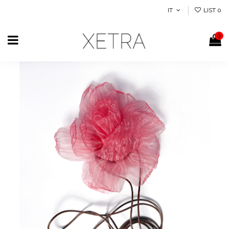
IT
LIST
0
0