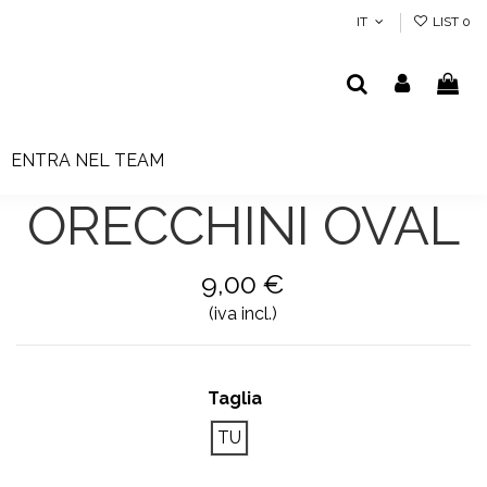
IT
LIST
0
ENTRA NEL TEAM
ORECCHINI OVAL
9,00 €
(iva incl.)
Taglia
TU