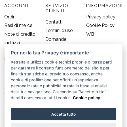
ACCOUNT
SERVIZIO
INFORMAZIONI
CLIENTI
Ordini
Privacy policy
Contatti
Resi di merce
Cookie Policy
Termini d'uso
Note di credito
WB
Domande
Indirizzi
frequenti
Informazioni
Per noi la tua Privacy è importante
Guida alle
personali
taglie
XetraItalia utilizza cookie tecnici propri e di terze parti
per garantire il corretto funzionamento del sito e per
CONTATTI
finalità statistiche e, previo tuo consenso, anche
cookie di profilazione per offrirti un’esperienza
Old England S.r.l.
personalizzata e pubblicità mirata in base all’analisi
della tua navigazione. Cliccando su “Accetto tutto”
Via Guglielmo Marconi, 21
darai il consenso a tutti i cookie.
Cookie policy
30035 Mirano (Ve) - IT
Accetta tutto
P.IVA 02617080276