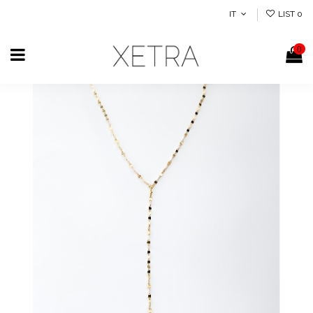
IT
LIST
0
0